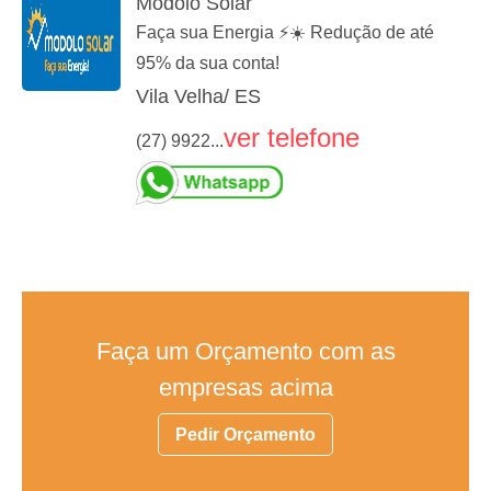
Modolo Solar
Faça sua Energia ⚡☀️ Redução de até
95% da sua conta!
Vila Velha/ ES
ver telefone
(27) 9922...
Faça um Orçamento com as
empresas acima
Pedir Orçamento