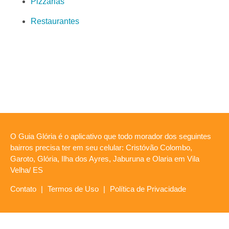
Pizzarias
Restaurantes
O Guia Glória é o aplicativo que todo morador dos seguintes
bairros precisa ter em seu celular: Cristóvão Colombo,
Garoto, Glória, Ilha dos Ayres, Jaburuna e Olaria em Vila
Velha/ ES
Contato
|
Termos de Uso
|
Política de Privacidade