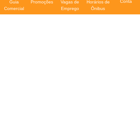
Conta
Guia
Promoções
Vagas de
Horários de
Comercial
Emprego
Ônibus
Categorias Relacionadas
Todas Categorias
Forro PVC
Serralherias
Vidraçarias