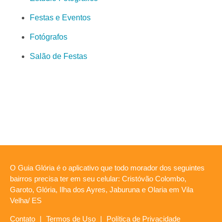
Festas e Eventos
Fotógrafos
Salão de Festas
O Guia Glória é o aplicativo que todo morador dos seguintes
bairros precisa ter em seu celular: Cristóvão Colombo,
Garoto, Glória, Ilha dos Ayres, Jaburuna e Olaria em Vila
Velha/ ES
Contato
|
Termos de Uso
|
Política de Privacidade