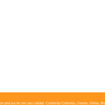
os precisa ter em seu celular: Cristóvão Colombo, Garoto, Glória, Il