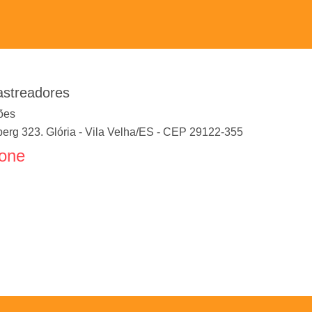
astreadores
ões
erg 323. Glória
-
Vila Velha
/
ES
- CEP
29122-355
fone