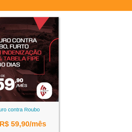
ro contra Roubo
R$
59,90
/mês