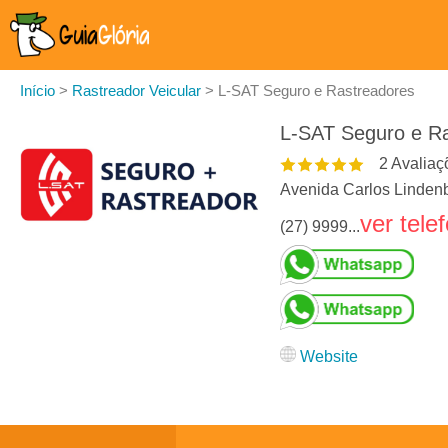
Início
>
Rastreador Veicular
>
L-SAT Seguro e Rastreadores
L-SAT Seguro e R
2
Avaliaç
Avenida Carlos Lindenb
ver tele
(27) 9999...
Website