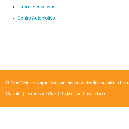
Carros Seminovos
Centro Automotivo
O Guia Glória é o aplicativo que todo morador dos seguintes bairr
Contato
|
Termos de Uso
|
Política de Privacidade