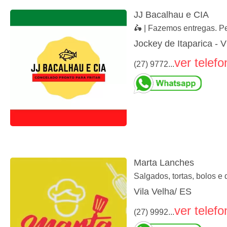
JJ Bacalhau e CIA
🛵 | Fazemos entregas. Pe
Jockey de Itaparica - V
ver telefo
(27) 9772...
Marta Lanches
Salgados, tortas, bolos e
Vila Velha/ ES
ver telefo
(27) 9992...