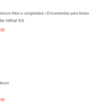
tiscos fritos e congelados ▪️ Encomendas para festas
ila Velha/ ES
ne
 doces
ne