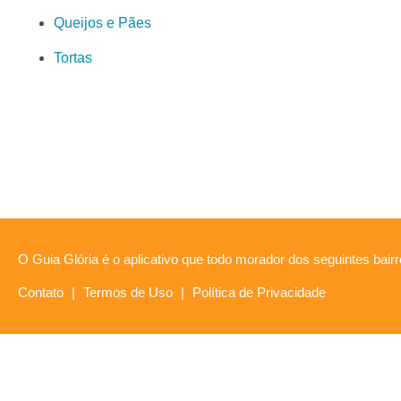
Queijos e Pães
Tortas
O Guia Glória é o aplicativo que todo morador dos seguintes bairr
Contato
|
Termos de Uso
|
Política de Privacidade