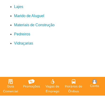
Lajes
Marido de Aluguel
Materiais de Construção
Pedreiros
Vidraçarias
Conta
Guia
Promoções
Vagas de
Horários de
Comercial
Emprego
Ônibus
O Guia Glória é o aplicativo que todo morador dos seguintes
bairros precisa ter em seu celular: Cristóvão Colombo,