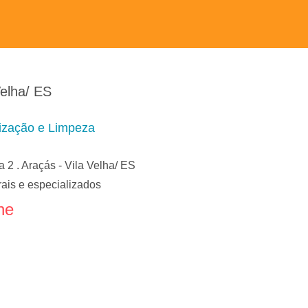
elha/ ES
ização e Limpeza
2 . Araçás - Vila Velha/ ES
rais e especializados
ne