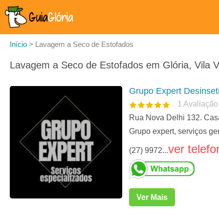
Início
>
Lavagem a Seco de Estofados
Lavagem a Seco de Estofados em Glória, Vila V
Grupo Expert Desinset
1
Avaliação
Rua Nova Delhi 132. Casa 
Grupo expert, serviços ge
ver telefo
(27) 9972...
Ver Mais