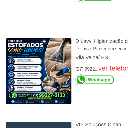
D Lavvi Higienização 
D- lavvi. Prazer em servi
Vila Velha/ ES
ver telefo
(27) 9922...
VIP Soluções Clean