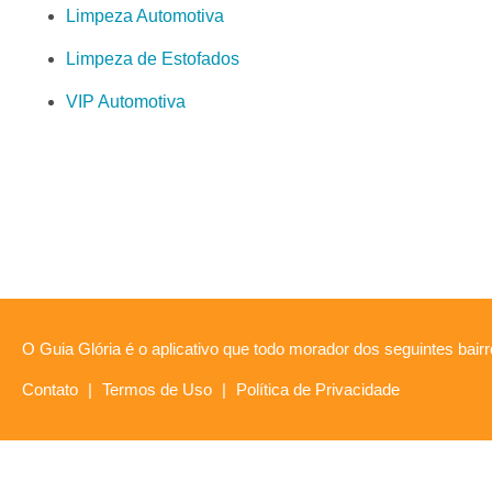
Limpeza Automotiva
Limpeza de Estofados
VIP Automotiva
O Guia Glória é o aplicativo que todo morador dos seguintes bairr
Contato
|
Termos de Uso
|
Política de Privacidade