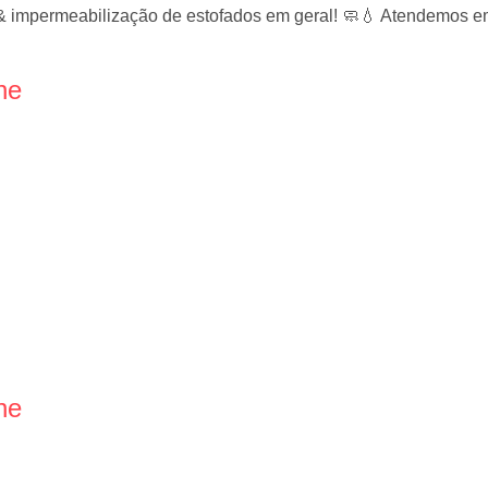
& impermeabilização de estofados em geral! 🧼💧 Atendemos em
ne
ne