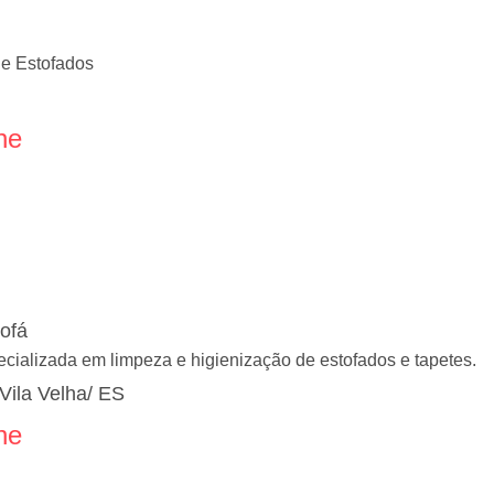
de Estofados
ne
ofá
alizada em limpeza e higienização de estofados e tapetes.
 Vila Velha/ ES
ne