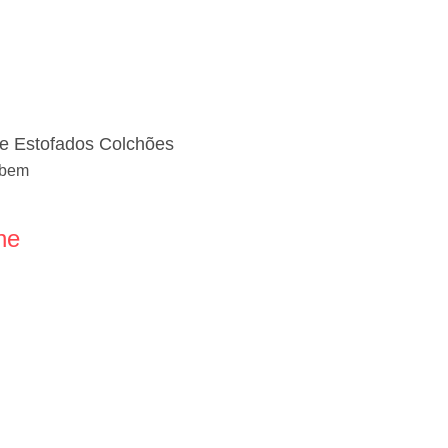
de Estofados Colchões
r bem
ne